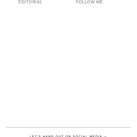
EDITORIAL
FOLLOW ME
LET'S HANG OUT ON SOCIAL MEDIA —